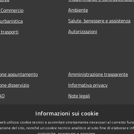
Ambiente
e Commercio
Salute, benessere e assistenza
 urbanistica
Autorizzazioni
 trasporti
ione appuntamento
Amministrazione trasparente
one disservizio
Informativa privacy
FAQ
Note legali
 assistenza
Dichiarazione di accessibilità
Informazioni sui cookie
web utilizza cookie tecnici e assimilati strettamente necessari al corretto fu
azione del sito, nonché un cookie tecnico analitico al solo fine di elaborare i
statistiche, aggregate e anonime.