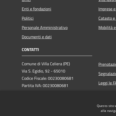
Enti e fondazioni
Imprese 
Politici
Catasto e
Personale Amministrativo
Mobilità e
Documenti e dati
CONTATTI
Comune di Villa Celiera (PE)
Prenotaz
Via S. Egidio, 92 - 65010
Segnalazi
Codice Fiscale: 00230080681
Leggi le 
Partita IVA: 00230080681
Richiesta
PEC:
info@pec.comune.villaceliera.pe.it
Questo sito 
Centralino Unico: +39 085 846106
alla navig