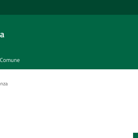
ra
il Comune
enza