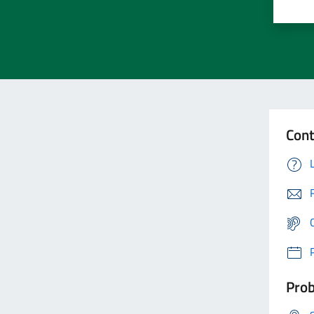
Cont
Prob