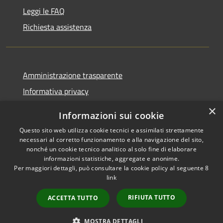
Leggi le FAQ
Richiesta assistenza
Amministrazione trasparente
Informativa privacy
Note legali
×
Informazioni sui cookie
Dichiarazione di accessibilità
Questo sito web utilizza cookie tecnici e assimilati strettamente
necessari al corretto funzionamento e alla navigazione del sito,
nonché un cookie tecnico analitico al solo fine di elaborare
informazioni statistiche, aggregate e anonime.
Per maggiori dettagli, può consultare la cookie policy al seguente
8
RSS
Copyright © 2026 • Comune di
link
Accessibilità
Villa Celiera • Powered by
Privacy
Municipium
Accesso
•
RIFIUTA TUTTO
ACCETTA TUTTO
Cookie
redazione
Mappa del sito
MOSTRA DETTAGLI