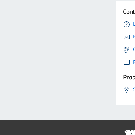
Cont
Prob