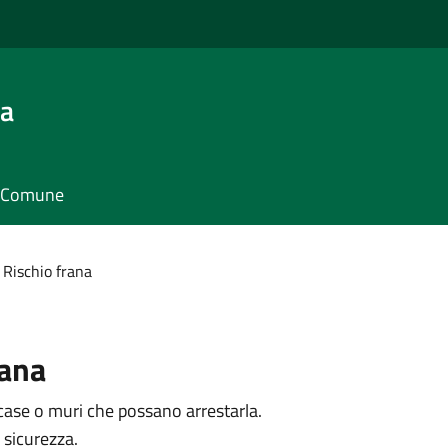
ra
il Comune
Rischio frana
rana
case o muri che possano arrestarla.
 sicurezza.