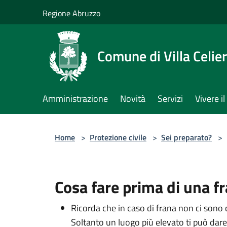
Salta al contenuto principale
Regione Abruzzo
Comune di Villa Celie
Amministrazione
Novità
Servizi
Vivere 
Home
>
Protezione civile
>
Sei preparato?
>
Cosa fare prima di una f
Ricorda che in caso di frana non ci sono 
Soltanto un luogo più elevato ti può dare