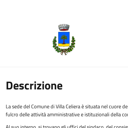
Descrizione
La sede del Comune di Villa Celiera è situata nel cuore del
fulcro delle attività amministrative e istituzionali della c
Al suo interno, si trovano gli uffici del sindaco, del cons