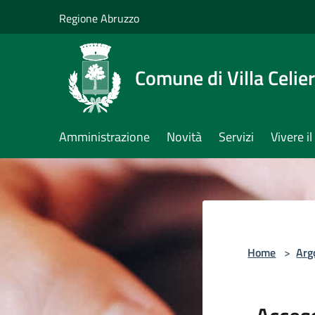
Salta al contenuto principale
Regione Abruzzo
Comune di Villa Celie
Amministrazione
Novità
Servizi
Vivere 
Home
>
Arg