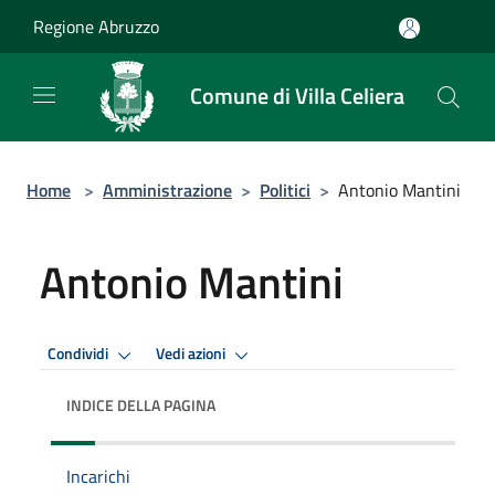
Salta al contenuto principale
Regione Abruzzo
Comune di Villa Celiera
Home
>
Amministrazione
>
Politici
>
Antonio Mantini
Antonio Mantini
Condividi
Vedi azioni
INDICE DELLA PAGINA
Incarichi