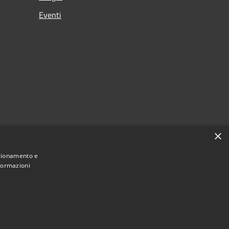
Eventi
×
nzionamento e
nformazioni
Municipium
Accesso redazione
la Celiera • Powered by
•