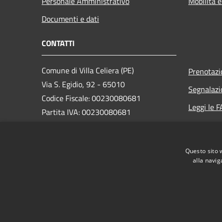
Personale Amministrativo
Mobilità e
Documenti e dati
CONTATTI
Comune di Villa Celiera (PE)
Prenotaz
Via S. Egidio, 92 - 65010
Segnalazi
Codice Fiscale: 00230080681
Leggi le 
Partita IVA: 00230080681
Richiesta
PEC:
info@pec.comune.villaceliera.pe.it
Questo sito 
Centralino Unico: +39 085 846106
alla navig
RSS
Accessibilità
Privacy
Cookie
Mappa de