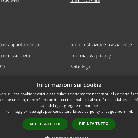
Autorizzazioni
 trasporti
ione appuntamento
Amministrazione trasparente
one disservizio
Informativa privacy
FAQ
Note legali
 assistenza
Dichiarazione di accessibilità
Informazioni sui cookie
web utilizza cookie tecnici e assimilati strettamente necessari al corretto fu
azione del sito, nonché un cookie tecnico analitico al solo fine di elaborare i
statistiche, aggregate e anonime.
Per maggiori dettagli, può consultare la cookie policy al seguente
8
link
RIFIUTA TUTTO
ACCETTA TUTTO
l sito
Copyright © 2026 • Comune di Vil