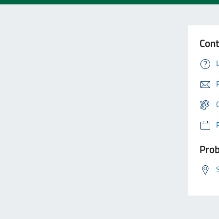
Cont
Prob