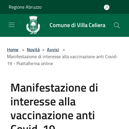
Salta al contenuto principale
Regione Abruzzo
Comune di Villa Celiera
Home
>
Novità
>
Avvisi
>
Manifestazione di interesse alla vaccinazione anti Covid-
19 - Piattaforma online
Manifestazione di
interesse alla
vaccinazione anti
Covid-19 -