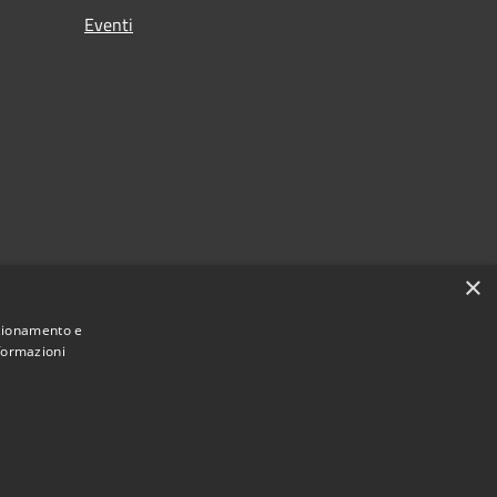
Eventi
×
nzionamento e
nformazioni
Municipium
Accesso redazione
la Celiera • Powered by
•