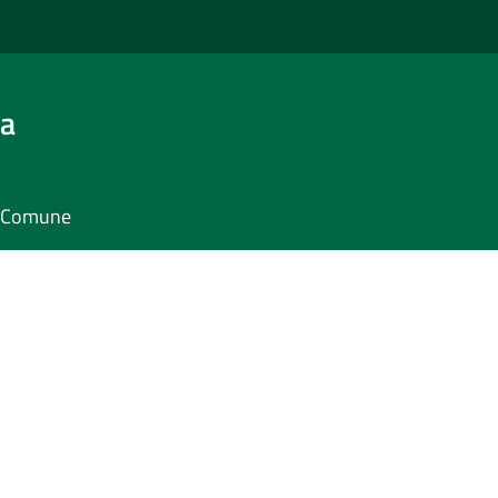
ra
il Comune