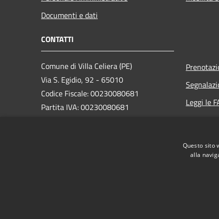
Documenti e dati
CONTATTI
Comune di Villa Celiera (PE)
Prenotaz
Via S. Egidio, 92 - 65010
Segnalazi
Codice Fiscale: 00230080681
Leggi le 
Partita IVA: 00230080681
Richiesta
PEC:
info@pec.comune.villaceliera.pe.it
Questo sito 
Centralino Unico: +39 085 846106
alla navig
RSS
Accessibilità
Privacy
Cookie
Mappa de