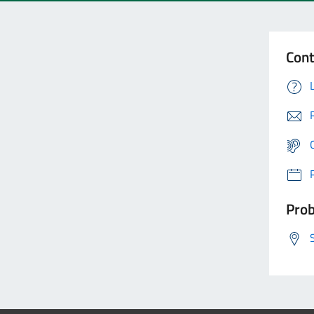
Cont
Prob