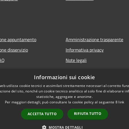
ione appuntamento
Amministrazione trasparente
one disservizio
Informativa privacy
FAQ
Note legali
 assistenza
Dichiarazione di accessibilità
Informazioni sui cookie
web utilizza cookie tecnici e assimilati strettamente necessari al corretto fu
azione del sito, nonché un cookie tecnico analitico al solo fine di elaborare i
statistiche, aggregate e anonime.
Per maggiori dettagli, può consultare la cookie policy al seguente
8
link
RIFIUTA TUTTO
ACCETTA TUTTO
l sito
Copyright © 2026 • Comune di Vil
MOSTRA DETTAGLI